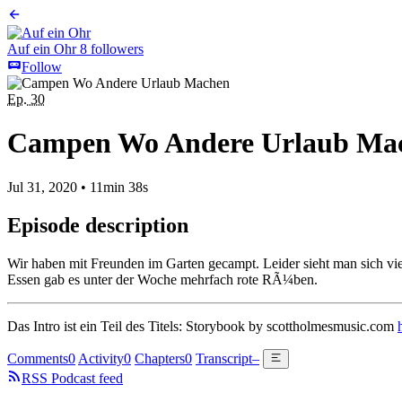
Auf ein Ohr
8 followers
Follow
Ep. 30
Campen Wo Andere Urlaub Ma
Jul 31, 2020
•
11min 38s
Episode description
Wir haben mit Freunden im Garten gecampt. Leider sieht man sich v
Essen gab es unter der Woche mehrfach rote RÃ¼ben.
Das Intro ist ein Teil des Titels: Storybook by scottholmesmusic.com
Comments
0
Activity
0
Chapters
0
Transcript
–
RSS Podcast feed