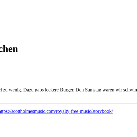
chen
iel zu wenig. Dazu gabs leckere Burger. Den Samstag waren wir schw
https://scottholmesmusic.com/royalty-free-music/storybook/