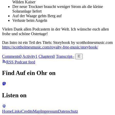
Wilden Kaiser
Der neue Trockner braucht weniger Strom als die kleine
Solaranlage liefert
Auf der Waage gehts Berg auf
Verluste beim Angeln
Vielen Dank allen Podcastern in der Welt. Ich wünsche euch allen
frohe und schöne Ostertage!
Das Intro ist ein Teil des Titels: Storybook by scottholmesmusic.com
https://scottholmesmusic.com/royalty-free-music/storybook/
Comments
0
Activity
1
Chapters
0
Transcript
–
RSS Podcast feed
Find Auf ein Ohr on
Listen on
Home
Links
Credits
Map
Impressum
Datenschutz