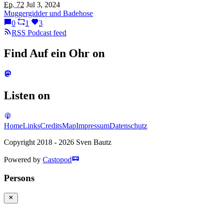
Ep. 72
Jul 3, 2024
Muggergidder und Badehose
0
1
3
RSS Podcast feed
Find Auf ein Ohr on
Listen on
Home
Links
Credits
Map
Impressum
Datenschutz
Copyright 2018 - 2026 Sven Bautz
Powered by
Castopod
Persons