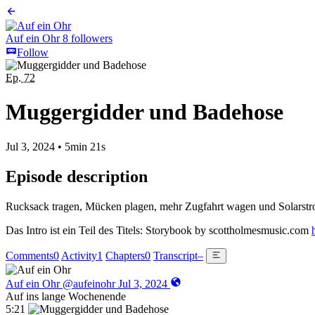
Auf ein Ohr
8 followers
Follow
Ep. 72
Muggergidder und Badehose
Jul 3, 2024
•
5min 21s
Episode description
Rucksack tragen, Mücken plagen, mehr Zugfahrt wagen und Solarstr
Das Intro ist ein Teil des Titels: Storybook by scottholmesmusic.com
Comments
0
Activity
1
Chapters
0
Transcript
–
Auf ein Ohr
@aufeinohr
Jul 3, 2024
Auf ins lange Wochenende
5:21