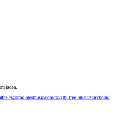
om laden.
https://scottholmesmusic.com/royalty-free-music/storybook/